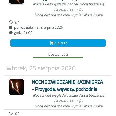
Nocą świat wygląda inaczej.
Nocą budzą się
nieznane emocje.
Nocą historia ma inny wymiar.
Nocą może
zdarzyć się wszystko...
0''
poniedziałek, 24 sierpnia 2026
godz. 21:00
Niezwykła nocna wycieczka po Kazimierzu
Dolnym to nie tylko spacer z przewodnikiem
kup bilet
po Miasteczku. W ten wieczór, zabierzemy
Ciebie do świata dawnych mieszkańców
Dostępność:
Kazimierza oraz wejdziemy z Tobą do
Wąwozu z korzeniami, wyłącznie przy
blasku pochodni.
Czekamy na Ciebie o
wtorek, 25 sierpnia 2026
zmierzchu, koło studni na kazimierskim
Rynku.
NOCNE ZWIEDZANIE KAZIMIERZA
- Przygoda, wąwozy, pochodnie
Nocą świat wygląda inaczej.
Nocą budzą się
nieznane emocje.
Nocą historia ma inny wymiar.
Nocą może
zdarzyć się wszystko...
0''