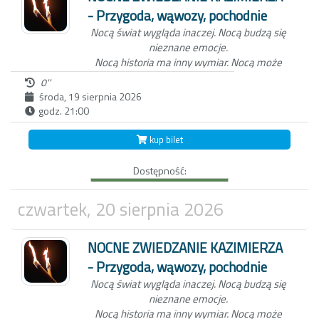
- Przygoda, wąwozy, pochodnie
Nocą świat wygląda inaczej.
Nocą budzą się
nieznane emocje.
Nocą historia ma inny wymiar.
Nocą może
zdarzyć się wszystko...
0''
środa, 19 sierpnia 2026
godz. 21:00
Niezwykła nocna wycieczka po Kazimierzu
Dolnym to nie tylko spacer z przewodnikiem
kup bilet
po Miasteczku. W ten wieczór, zabierzemy
Ciebie do świata dawnych mieszkańców
Dostępność:
Kazimierza oraz wejdziemy z Tobą do
Wąwozu z korzeniami, wyłącznie przy
blasku pochodni.
Czekamy na Ciebie o
czwartek, 20 sierpnia 2026
zmierzchu, koło studni na kazimierskim
Rynku.
NOCNE ZWIEDZANIE KAZIMIERZA
- Przygoda, wąwozy, pochodnie
Nocą świat wygląda inaczej.
Nocą budzą się
nieznane emocje.
Nocą historia ma inny wymiar.
Nocą może