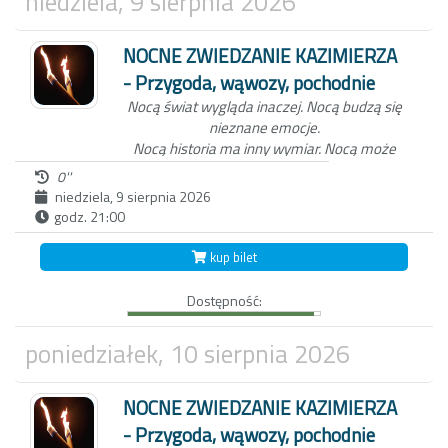
niedziela, 9 sierpnia 2026
NOCNE ZWIEDZANIE KAZIMIERZA
- Przygoda, wąwozy, pochodnie
Nocą świat wygląda inaczej.
Nocą budzą się
nieznane emocje.
Nocą historia ma inny wymiar.
Nocą może
zdarzyć się wszystko...
0''
niedziela, 9 sierpnia 2026
godz. 21:00
Niezwykła nocna wycieczka po Kazimierzu
Dolnym to nie tylko spacer z przewodnikiem
kup bilet
po Miasteczku. W ten wieczór, zabierzemy
Ciebie do świata dawnych mieszkańców
Dostępność:
Kazimierza oraz wejdziemy z Tobą do
Wąwozu z korzeniami, wyłącznie przy
blasku pochodni.
Czekamy na Ciebie o
poniedziałek, 10 sierpnia 2026
zmierzchu, koło studni na kazimierskim
Rynku.
NOCNE ZWIEDZANIE KAZIMIERZA
- Przygoda, wąwozy, pochodnie