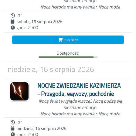
nieznane emocje.
Nocą historia ma inny wymiar.
Nocą może
zdarzyć się wszystko...
0''
sobota, 15 sierpnia 2026
godz. 21:00
Niezwykła nocna wycieczka po Kazimierzu
Dolnym to nie tylko spacer z przewodnikiem
kup bilet
po Miasteczku. W ten wieczór, zabierzemy
Ciebie do świata dawnych mieszkańców
Dostępność:
Kazimierza oraz wejdziemy z Tobą do
Wąwozu z korzeniami, wyłącznie przy
blasku pochodni.
Czekamy na Ciebie o
niedziela, 16 sierpnia 2026
zmierzchu, koło studni na kazimierskim
Rynku.
NOCNE ZWIEDZANIE KAZIMIERZA
- Przygoda, wąwozy, pochodnie
Nocą świat wygląda inaczej.
Nocą budzą się
nieznane emocje.
Nocą historia ma inny wymiar.
Nocą może
zdarzyć się wszystko...
0''
niedziela, 16 sierpnia 2026
godz. 21:00
Niezwykła nocna wycieczka po Kazimierzu