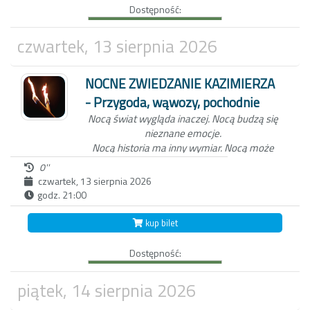
Dostępność:
Kazimierza oraz wejdziemy z Tobą do
Wąwozu z korzeniami, wyłącznie przy
blasku pochodni.
Czekamy na Ciebie o
czwartek, 13 sierpnia 2026
zmierzchu, koło studni na kazimierskim
Rynku.
NOCNE ZWIEDZANIE KAZIMIERZA
- Przygoda, wąwozy, pochodnie
Nocą świat wygląda inaczej.
Nocą budzą się
nieznane emocje.
Nocą historia ma inny wymiar.
Nocą może
zdarzyć się wszystko...
0''
czwartek, 13 sierpnia 2026
godz. 21:00
Niezwykła nocna wycieczka po Kazimierzu
Dolnym to nie tylko spacer z przewodnikiem
kup bilet
po Miasteczku. W ten wieczór, zabierzemy
Ciebie do świata dawnych mieszkańców
Dostępność:
Kazimierza oraz wejdziemy z Tobą do
Wąwozu z korzeniami, wyłącznie przy
blasku pochodni.
Czekamy na Ciebie o
piątek, 14 sierpnia 2026
zmierzchu, koło studni na kazimierskim