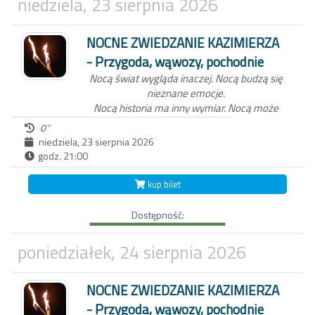
niedziela, 23 sierpnia 2026
zmierzchu, koło studni na kazimierskim
Rynku.
NOCNE ZWIEDZANIE KAZIMIERZA
- Przygoda, wąwozy, pochodnie
Nocą świat wygląda inaczej.
Nocą budzą się
nieznane emocje.
Nocą historia ma inny wymiar.
Nocą może
zdarzyć się wszystko...
0''
niedziela, 23 sierpnia 2026
godz. 21:00
Niezwykła nocna wycieczka po Kazimierzu
Dolnym to nie tylko spacer z przewodnikiem
kup bilet
po Miasteczku. W ten wieczór, zabierzemy
Ciebie do świata dawnych mieszkańców
Dostępność:
Kazimierza oraz wejdziemy z Tobą do
Wąwozu z korzeniami, wyłącznie przy
blasku pochodni.
Czekamy na Ciebie o
poniedziałek, 24 sierpnia 2026
zmierzchu, koło studni na kazimierskim
Rynku.
NOCNE ZWIEDZANIE KAZIMIERZA
- Przygoda, wąwozy, pochodnie