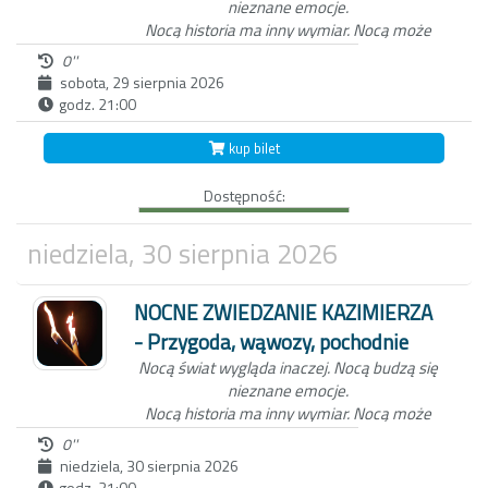
nieznane emocje.
Nocą historia ma inny wymiar.
Nocą może
zdarzyć się wszystko...
0''
sobota, 29 sierpnia 2026
godz. 21:00
Niezwykła nocna wycieczka po Kazimierzu
Dolnym to nie tylko spacer z przewodnikiem
kup bilet
po Miasteczku. W ten wieczór, zabierzemy
Ciebie do świata dawnych mieszkańców
Dostępność:
Kazimierza oraz wejdziemy z Tobą do
Wąwozu z korzeniami, wyłącznie przy
blasku pochodni.
Czekamy na Ciebie o
niedziela, 30 sierpnia 2026
zmierzchu, koło studni na kazimierskim
Rynku.
NOCNE ZWIEDZANIE KAZIMIERZA
- Przygoda, wąwozy, pochodnie
Nocą świat wygląda inaczej.
Nocą budzą się
nieznane emocje.
Nocą historia ma inny wymiar.
Nocą może
zdarzyć się wszystko...
0''
niedziela, 30 sierpnia 2026
godz. 21:00