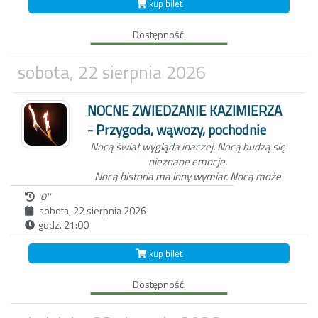
kup bilet
po Miasteczku. W ten wieczór, zabierzemy
Ciebie do świata dawnych mieszkańców
Dostępność:
Kazimierza oraz wejdziemy z Tobą do
Wąwozu z korzeniami, wyłącznie przy
blasku pochodni.
Czekamy na Ciebie o
sobota, 22 sierpnia 2026
zmierzchu, koło studni na kazimierskim
Rynku.
NOCNE ZWIEDZANIE KAZIMIERZA
- Przygoda, wąwozy, pochodnie
Nocą świat wygląda inaczej.
Nocą budzą się
nieznane emocje.
Nocą historia ma inny wymiar.
Nocą może
zdarzyć się wszystko...
0''
sobota, 22 sierpnia 2026
godz. 21:00
Niezwykła nocna wycieczka po Kazimierzu
Dolnym to nie tylko spacer z przewodnikiem
kup bilet
po Miasteczku. W ten wieczór, zabierzemy
Ciebie do świata dawnych mieszkańców
Dostępność:
Kazimierza oraz wejdziemy z Tobą do
Wąwozu z korzeniami, wyłącznie przy
blasku pochodni.
Czekamy na Ciebie o