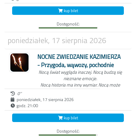
Dolnym to nie tylko spacer z przewodnikiem
kup bilet
po Miasteczku. W ten wieczór, zabierzemy
Ciebie do świata dawnych mieszkańców
Dostępność:
Kazimierza oraz wejdziemy z Tobą do
Wąwozu z korzeniami, wyłącznie przy
blasku pochodni.
Czekamy na Ciebie o
poniedziałek, 17 sierpnia 2026
zmierzchu, koło studni na kazimierskim
Rynku.
NOCNE ZWIEDZANIE KAZIMIERZA
- Przygoda, wąwozy, pochodnie
Nocą świat wygląda inaczej.
Nocą budzą się
nieznane emocje.
Nocą historia ma inny wymiar.
Nocą może
zdarzyć się wszystko...
0''
poniedziałek, 17 sierpnia 2026
godz. 21:00
Niezwykła nocna wycieczka po Kazimierzu
Dolnym to nie tylko spacer z przewodnikiem
kup bilet
po Miasteczku. W ten wieczór, zabierzemy
Ciebie do świata dawnych mieszkańców
Dostępność:
Kazimierza oraz wejdziemy z Tobą do