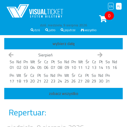
EN
PL
0
dziś: niedziela, 9 sierpnia 2026
dziś
jutro
pojutrze
wszystko
wybierz datę
Sierpień
So
Nd
Pn
Wt
Śr
Cz
Pt
So
Nd
Pn
Wt
Śr
Cz
Pt
So
Nd
01
02
03
04
05
06
07
08
09
10
11
12
13
14
15
16
Pn
Wt
Śr
Cz
Pt
So
Nd
Pn
Wt
Śr
Cz
Pt
So
Nd
Pn
17
18
19
20
21
22
23
24
25
26
27
28
29
30
31
zobacz wszystko
Repertuar: