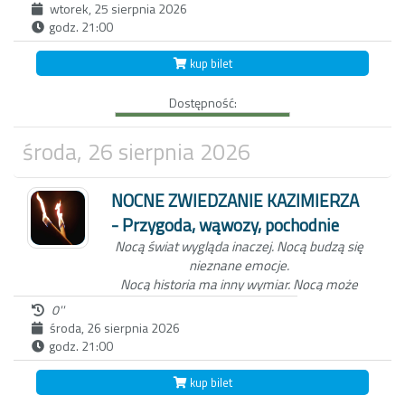
wtorek, 25 sierpnia 2026
godz. 21:00
Niezwykła nocna wycieczka po Kazimierzu
Dolnym to nie tylko spacer z przewodnikiem
kup bilet
po Miasteczku. W ten wieczór, zabierzemy
Ciebie do świata dawnych mieszkańców
Dostępność:
Kazimierza oraz wejdziemy z Tobą do
Wąwozu z korzeniami, wyłącznie przy
blasku pochodni.
Czekamy na Ciebie o
środa, 26 sierpnia 2026
zmierzchu, koło studni na kazimierskim
Rynku.
NOCNE ZWIEDZANIE KAZIMIERZA
- Przygoda, wąwozy, pochodnie
Nocą świat wygląda inaczej.
Nocą budzą się
nieznane emocje.
Nocą historia ma inny wymiar.
Nocą może
zdarzyć się wszystko...
0''
środa, 26 sierpnia 2026
godz. 21:00
Niezwykła nocna wycieczka po Kazimierzu
Dolnym to nie tylko spacer z przewodnikiem
kup bilet
po Miasteczku. W ten wieczór, zabierzemy
Ciebie do świata dawnych mieszkańców