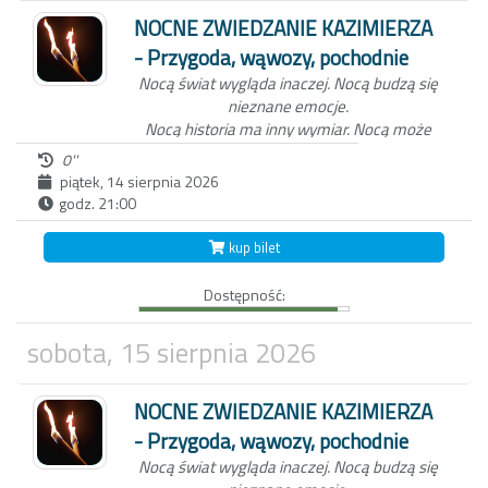
Rynku.
NOCNE ZWIEDZANIE KAZIMIERZA
- Przygoda, wąwozy, pochodnie
Nocą świat wygląda inaczej.
Nocą budzą się
nieznane emocje.
Nocą historia ma inny wymiar.
Nocą może
zdarzyć się wszystko...
0''
piątek, 14 sierpnia 2026
godz. 21:00
Niezwykła nocna wycieczka po Kazimierzu
Dolnym to nie tylko spacer z przewodnikiem
kup bilet
po Miasteczku. W ten wieczór, zabierzemy
Ciebie do świata dawnych mieszkańców
Dostępność:
Kazimierza oraz wejdziemy z Tobą do
Wąwozu z korzeniami, wyłącznie przy
blasku pochodni.
Czekamy na Ciebie o
sobota, 15 sierpnia 2026
zmierzchu, koło studni na kazimierskim
Rynku.
NOCNE ZWIEDZANIE KAZIMIERZA
- Przygoda, wąwozy, pochodnie
Nocą świat wygląda inaczej.
Nocą budzą się