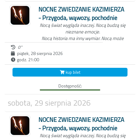
Rynku.
NOCNE ZWIEDZANIE KAZIMIERZA
- Przygoda, wąwozy, pochodnie
Nocą świat wygląda inaczej.
Nocą budzą się
nieznane emocje.
Nocą historia ma inny wymiar.
Nocą może
zdarzyć się wszystko...
0''
piątek, 28 sierpnia 2026
godz. 21:00
Niezwykła nocna wycieczka po Kazimierzu
Dolnym to nie tylko spacer z przewodnikiem
kup bilet
po Miasteczku. W ten wieczór, zabierzemy
Ciebie do świata dawnych mieszkańców
Dostępność:
Kazimierza oraz wejdziemy z Tobą do
Wąwozu z korzeniami, wyłącznie przy
blasku pochodni.
Czekamy na Ciebie o
sobota, 29 sierpnia 2026
zmierzchu, koło studni na kazimierskim
Rynku.
NOCNE ZWIEDZANIE KAZIMIERZA
- Przygoda, wąwozy, pochodnie
Nocą świat wygląda inaczej.
Nocą budzą się