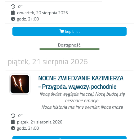
zdarzyć się wszystko...
0''
czwartek, 20 sierpnia 2026
godz. 21:00
Niezwykła nocna wycieczka po Kazimierzu
Dolnym to nie tylko spacer z przewodnikiem
kup bilet
po Miasteczku. W ten wieczór, zabierzemy
Ciebie do świata dawnych mieszkańców
Dostępność:
Kazimierza oraz wejdziemy z Tobą do
Wąwozu z korzeniami, wyłącznie przy
blasku pochodni.
Czekamy na Ciebie o
piątek, 21 sierpnia 2026
zmierzchu, koło studni na kazimierskim
Rynku.
NOCNE ZWIEDZANIE KAZIMIERZA
- Przygoda, wąwozy, pochodnie
Nocą świat wygląda inaczej.
Nocą budzą się
nieznane emocje.
Nocą historia ma inny wymiar.
Nocą może
zdarzyć się wszystko...
0''
piątek, 21 sierpnia 2026
godz. 21:00
Niezwykła nocna wycieczka po Kazimierzu
Dolnym to nie tylko spacer z przewodnikiem