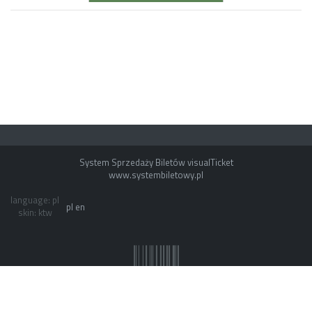
Wąwozu z korzeniami, wyłącznie przy
blasku pochodni.
Czekamy na Ciebie o
zmierzchu, koło studni na kazimierskim
Rynku.
System Sprzedaży Biletów visualTicket
www.systembiletowy.pl
language: pl
pl
en
skin: ktw