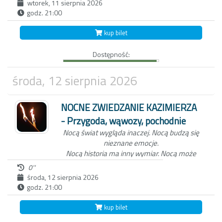
wtorek, 11 sierpnia 2026
godz. 21:00
Niezwykła nocna wycieczka po Kazimierzu
Dolnym to nie tylko spacer z przewodnikiem
kup bilet
po Miasteczku. W ten wieczór, zabierzemy
Ciebie do świata dawnych mieszkańców
Dostępność:
Kazimierza oraz wejdziemy z Tobą do
Wąwozu z korzeniami, wyłącznie przy
blasku pochodni.
Czekamy na Ciebie o
środa, 12 sierpnia 2026
zmierzchu, koło studni na kazimierskim
Rynku.
NOCNE ZWIEDZANIE KAZIMIERZA
- Przygoda, wąwozy, pochodnie
Nocą świat wygląda inaczej.
Nocą budzą się
nieznane emocje.
Nocą historia ma inny wymiar.
Nocą może
zdarzyć się wszystko...
0''
środa, 12 sierpnia 2026
godz. 21:00
Niezwykła nocna wycieczka po Kazimierzu
Dolnym to nie tylko spacer z przewodnikiem
kup bilet
po Miasteczku. W ten wieczór, zabierzemy
Ciebie do świata dawnych mieszkańców