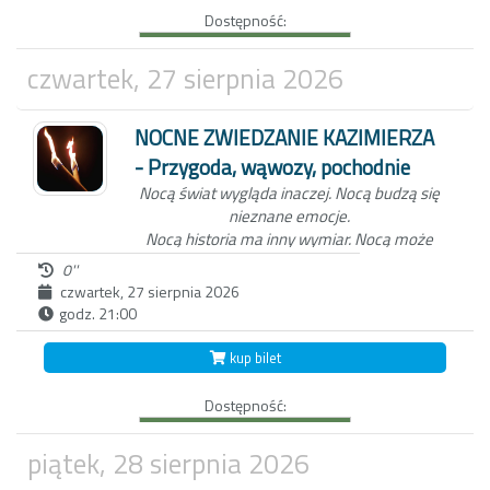
Dostępność:
Kazimierza oraz wejdziemy z Tobą do
Wąwozu z korzeniami, wyłącznie przy
blasku pochodni.
Czekamy na Ciebie o
czwartek, 27 sierpnia 2026
zmierzchu, koło studni na kazimierskim
Rynku.
NOCNE ZWIEDZANIE KAZIMIERZA
- Przygoda, wąwozy, pochodnie
Nocą świat wygląda inaczej.
Nocą budzą się
nieznane emocje.
Nocą historia ma inny wymiar.
Nocą może
zdarzyć się wszystko...
0''
czwartek, 27 sierpnia 2026
godz. 21:00
Niezwykła nocna wycieczka po Kazimierzu
Dolnym to nie tylko spacer z przewodnikiem
kup bilet
po Miasteczku. W ten wieczór, zabierzemy
Ciebie do świata dawnych mieszkańców
Dostępność:
Kazimierza oraz wejdziemy z Tobą do
Wąwozu z korzeniami, wyłącznie przy
blasku pochodni.
Czekamy na Ciebie o
piątek, 28 sierpnia 2026
zmierzchu, koło studni na kazimierskim