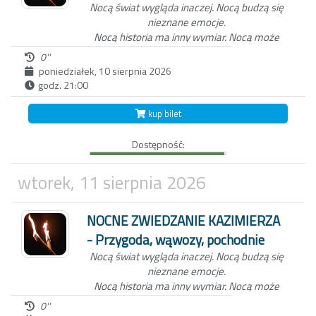
Nocą świat wygląda inaczej.
Nocą budzą się
nieznane emocje.
Nocą historia ma inny wymiar.
Nocą może
zdarzyć się wszystko...
0''
poniedziałek, 10 sierpnia 2026
godz. 21:00
Niezwykła nocna wycieczka po Kazimierzu
Dolnym to nie tylko spacer z przewodnikiem
kup bilet
po Miasteczku. W ten wieczór, zabierzemy
Ciebie do świata dawnych mieszkańców
Dostępność:
Kazimierza oraz wejdziemy z Tobą do
Wąwozu z korzeniami, wyłącznie przy
blasku pochodni.
Czekamy na Ciebie o
wtorek, 11 sierpnia 2026
zmierzchu, koło studni na kazimierskim
Rynku.
NOCNE ZWIEDZANIE KAZIMIERZA
- Przygoda, wąwozy, pochodnie
Nocą świat wygląda inaczej.
Nocą budzą się
nieznane emocje.
Nocą historia ma inny wymiar.
Nocą może
zdarzyć się wszystko...
0''