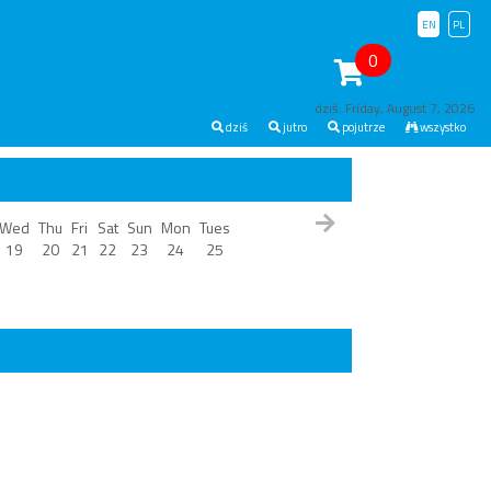
EN
PL
0
dziś: Friday, August 7, 2026
dziś
jutro
pojutrze
wszystko
Wed
Thu
Fri
Sat
Sun
Mon
Tues
19
20
21
22
23
24
25