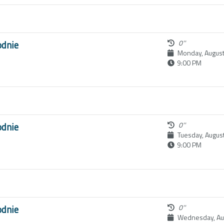
odnie
0''
Monday, August
9:00 PM
odnie
0''
Tuesday, Augus
9:00 PM
6
odnie
0''
Wednesday, Aug