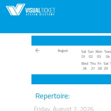
August
Sat
Sun
Mon
Tue
01
02
03
04
Wed
Thu
Fri
Sat
26
27
28
29
Repertoire:
Friday, August 7, 2026