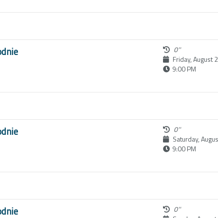
odnie
0''
Friday, August 
9:00 PM
odnie
0''
Saturday, Augus
9:00 PM
odnie
0''