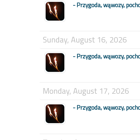
- Przygoda, wąwozy, poch
Sunday, August 16, 2026
- Przygoda, wąwozy, poch
Monday, August 17, 2026
- Przygoda, wąwozy, poch