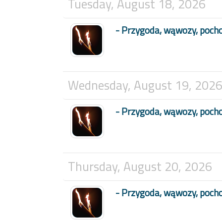
Tuesday, August 18, 2026
- Przygoda, wąwozy, poch
Wednesday, August 19, 202
- Przygoda, wąwozy, poch
Thursday, August 20, 2026
- Przygoda, wąwozy, poch