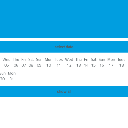
select date
s
Wed
Thu
Fri
Sat
Sun
Mon
Tues
Wed
Thu
Fri
Sat
Sun
Mon
Tues
05
06
07
08
09
10
11
12
13
14
15
16
17
18
Sun
Mon
30
31
show all